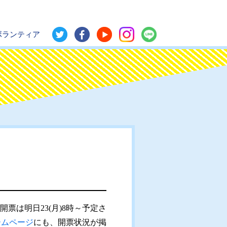
ボランティア
は明日23(月)8時～予定さ
ームページ
にも、開票状況が掲