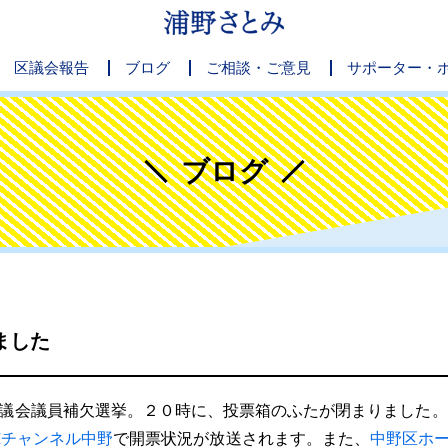
区議会報告
ブログ
ご相談・ご意見
サポーター・
ブログ
ました
会議員補欠選挙。２０時に、投票箱のふたが閉まりました。開票
OMチャンネル中野
で開票状況が放送されます。また、
中野区ホ