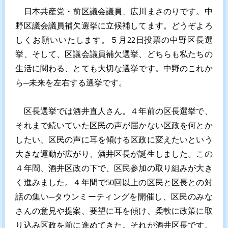
日本共産党・前区議会議員、広川まさのりです。中
野区議会議員補欠選挙に立候補してます。どうぞよろ
しくお願いいたします。５月22日投票の中野区長選
挙、そして、区議会議員補欠選挙、どちらも私たちの
生活に関わる、とても大切な選挙です。中野のこれか
ら─未来を左右する選挙です。
区長選挙では酒井直人さん。４年前の区長選挙で、
それまで続いていた区民の声が届かない区政を何とか
したい、区民の声に耳を傾ける区政に変えたいという
大きな運動が広がり、酒井区長が誕生しました。この
４年間、酒井区政の下で、区民参加の取り組みが大き
く進みました。４年間で50回以上の区民と区長との対
話の集い─タウンミーティングを開催し、区民のみな
さんの意見や提案、要望に耳を傾け、柔軟に政策に取
り込み区政を前に進めてきた。それが酒井区長です。