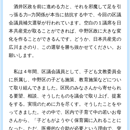
酒井区政を前に進める力と、それを邪魔して足を引
っ張る力─力関係が本当に拮抗する中で、今回の区議
会議員補欠選挙が行われています。空白の１議席を日
本共産党が取ることができれば、中野区政に大きな変
化を作ることができるんです。どうか、日本共産党の
広川まさのり、この選挙を勝ち抜かせてください。お
願いします。
私は４年間、区議会議員として、子ども文教委員会
に所属し、中野区の子ども施策、教育施策などについ
て取り組んできました。区民のみなさんから寄せられ
る要望、相談、そうしたものを議会で取り上げ、提案
をする。実現のために力を尽くす。そうしたことをや
ってきました。その中で、区内で子育て中の若いお母
さんから、「子どもがようやく保育園に入れることに
なった。ただ、医療的な介助が必要という理由で、突