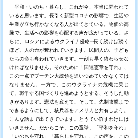
平和・いのち・暮らし、これが今、本当に問われて
いると思います。長引く新型コロナの影響で、生活や
生業が立ち行かなくなる人が出てきている。物価の高
騰で、生活への影響を心配する声が広がっている。さ
らに、ロシアによるウクライナ侵略─長く続けば続く
ほど、人の命が奪われていきます。民間人の、子ども
たちの命も奪われていきます。一刻も早く終わらせな
ければなりません。そのために「国連憲章を守れ」、
この一点でプーチン大統領を追いつめていかなくては
なりません。一方で、このウクライナの危機に乗じ
て、戦争する国づくりを進めようとする、そうした動
きがあります。憲法を変えて、そして、先制攻撃まで
できるようにして、核兵器をアメリカと共有しよう。
こんな話まで出てきています。とうてい許すわけには
いきません。だからこそ、この選挙、「平和を守れ」
「いのちを守れ」「暮らしを守れ」、この声を、この