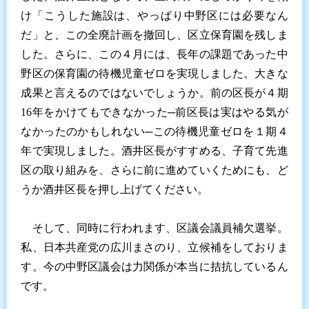
け「こうした施設は、やっぱり中野区には必要なん
だ」と、この全廃計画を撤回し、区立保育園を残しま
した。さらに、この４月には、長年の課題であった中
野区の保育園の待機児童ゼロを実現しました。大きな
成果と言えるのではないでしょうか。前の区長が４期
16年をかけてもできなかった─前区長は実はやる気が
なかったのかもしれない─この待機児童ゼロを１期４
年で実現しました。酒井区長がすすめる、子育て先進
区の取り組みを、さらに前に進めていくためにも、ど
うか酒井区長を押し上げてください。
そして、同時に行われます、区議会議員補欠選挙。
私、日本共産党の広川まさのり、立候補をしておりま
す。今の中野区議会は力関係が本当に拮抗しているん
です。