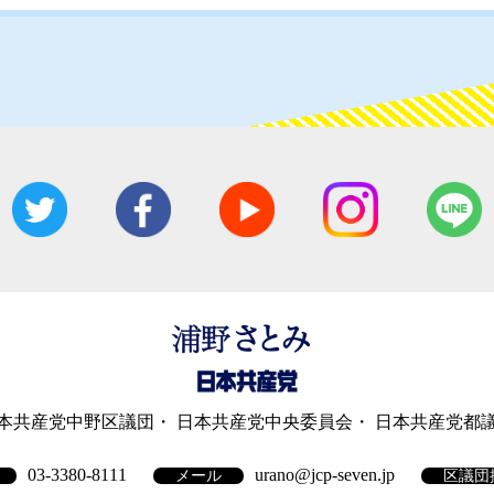
本共産党中野区議団
日本共産党中央委員会
日本共産党都
03-3380-8111
urano@jcp-seven.jp
メール
区議団