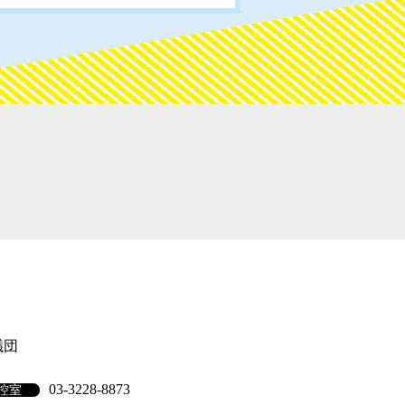
議団
03-3228-8873
控室