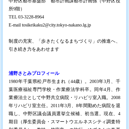
中野区都市基盤部 都市計画課都市計画係（中野区役
所9階）
TEL 03-3228-8964
E-mail tosikeikaku2@city.tokyo-nakano.lg.jp
制度の充実、「歩きたくなるまちづくり」の推進へ、
引き続き力をあわせます
浦野さとみプロフィール
1980年千葉県松戸市生まれ（44歳）。2003年3月、千
葉医療福祉専門学校・作業療法学科卒。同年4月、作
業療法士として中野共立病院・リハビリ室入職。2008
年リハビリ室主任。2011年3月、8年間勤めた病院を退
職し、中野区議会議員選挙立候補、初当選。現在、4
期目（厚生委員会・スマートウエルネスシティ調査特