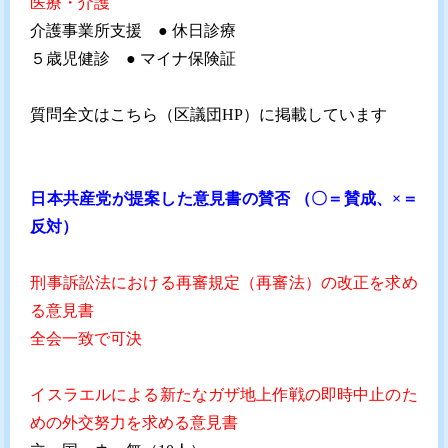
医療・介護
介護事業所支援 ● 休日診療
５歳児健診 ● マイナ保険証
質問全文は
こちら
（区議団HP）に掲載しています
日本共産党が提案した意見書の賛否 （〇＝賛成、×＝
反対）
刑事訴訟法における再審規定（再審法）の改正を求め
る意見書
全会一致で可決
イスラエルによる新たなガザ地上作戦の即時中止のた
めの外交努力を求める意見書