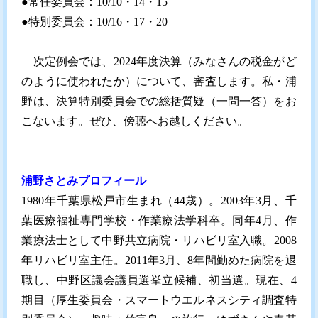
●常任委員会：10/10・14・15
●特別委員会：10/16・17・20
次定例会では、2024年度決算（みなさんの税金がど
のように使われたか）について、審査します。私・浦
野は、決算特別委員会での総括質疑（一問一答）をお
こないます。ぜひ、傍聴へお越しください。
浦野さとみプロフィール
1980年千葉県松戸市生まれ（44歳）。2003年3月、千
葉医療福祉専門学校・作業療法学科卒。同年4月、作
業療法士として中野共立病院・リハビリ室入職。2008
年リハビリ室主任。2011年3月、8年間勤めた病院を退
職し、中野区議会議員選挙立候補、初当選。現在、4
期目（厚生委員会・スマートウエルネスシティ調査特