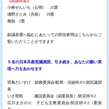
【副議長選】
小林ぜんいち（公明） 21票
浦野さとみ（共産） 19票
無効 1票
副議長選へ臨むにあたっての所信表明は
こちら
からご
覧いただくことができます
５名の日本共産党議員団、引き続き、あなたの願い実
現へ力をあわせます
羽鳥だいすけ 総務委員会/駅周・沿線特※1/党区議団
長
いさ哲郎 建設委員会（副委員長）/防災特※2
広川まさのり 子ども文教委員会/防災特※2（委員