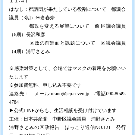
１１-４）
はなし：都議団が果たしている役割について 都議会
議員（3期）米倉春奈
都政を変える展望について 前 区議会議員
（6期）長沢和彦
区政の前進面と課題について 区議会議員
（4期）浦野さとみ
※感染対策として、会場ではマスクの着用をお願いい
たします
※参加費無料、申し込み不要です
連絡先： メール urano@jcp-seven.jp /電話090-8049-
4784
▶︎公式LINEからも、生活相談を受け付けています
主催：日本共産党 中野区議会議員 浦野さとみ
浦野さとみの区政報告 ほっこり通信NO.121 発行