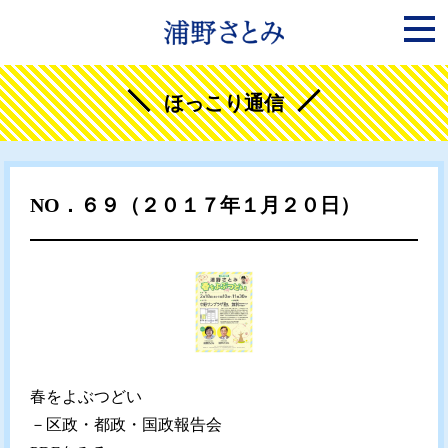
ほっこり通信
NO．６９（２０１７年１月２０日）
春をよぶつどい
－区政・都政・国政報告会