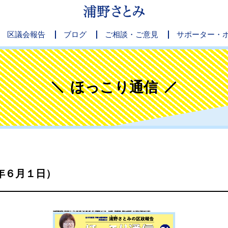
区議会報告
ブログ
ご相談・ご意見
サポーター・
ほっこり通信
年６月１日）