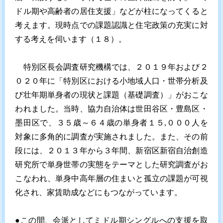
ドル期や高齢者の居住支援」などが柱になってくると
考えます。現時点での課題認識と住宅政策の充実に対
する考えを伺います（１８）。
特別区長会調査研究機構では、２０１９年および２
０２０年に「特別区における小地域人口・世帯分析及
び壮年期単身者の現状と課題（基礎調査）」がおこな
われました。当時、協力自治体は世田谷区・豊島区・
墨田区で、３５歳～６４歳の単身者１５,０００人を
対象に多角的に調査が実施されました。また、その前
段には、２０１３年から３年間、新宿区新宿自治創造
研究所で単身世帯の実態をテーマとした研究調査がお
こなわれ、単身中高年層の住まいと孤立の課題が可視
化され、家賃助成などにもつながっています。
●この間、会派としてミドル期シングルへの支援を取