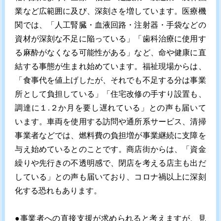
業など広範囲に及び、深刻さを増しています。医療機
関では、「人工腎臓・血液回路・注射器・手袋などの
資材が深刻な不足に陥っている」「歯科治療に使用す
る麻酔がなくなる可能性がある」など、命や健康に直
結する事態が生まれ始めています。福祉現場からは、
「食事代を値上げしたが、それでも不足する分は事業
所として負担している」「住宅改修の手すり設置も、
調達に１.２か月を要し遅れている」との声も届いて
います。車両を使用する訪問や通所系サービス、清掃
事業者などでは、燃料費の負担増が事業継続に支障を
与え始めているとのことです。商店街からは、「資金
繰りや先行きの不透明感で、閉店を考える店主も出だ
している」との声も届いており、コロナ禍以上に深刻
化する恐れもあります。
●事業者への直接支援が求められると考えますが、見