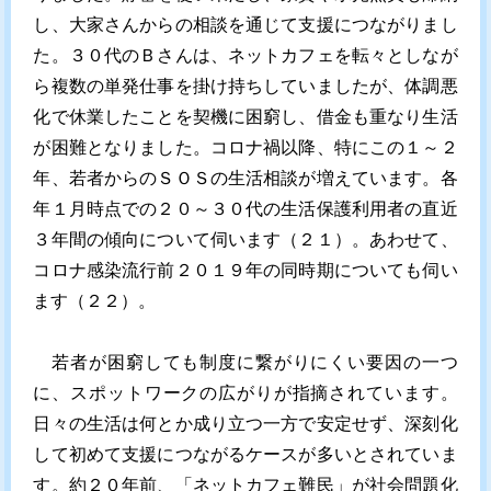
し、大家さんからの相談を通じて支援につながりまし
た。３０代のＢさんは、ネットカフェを転々としなが
ら複数の単発仕事を掛け持ちしていましたが、体調悪
化で休業したことを契機に困窮し、借金も重なり生活
が困難となりました。コロナ禍以降、特にこの１～２
年、若者からのＳＯＳの生活相談が増えています。各
年１月時点での２０～３０代の生活保護利用者の直近
３年間の傾向について伺います（２１）。あわせて、
コロナ感染流行前２０１９年の同時期についても伺い
ます（２２）。
若者が困窮しても制度に繋がりにくい要因の一つ
に、スポットワークの広がりが指摘されています。
日々の生活は何とか成り立つ一方で安定せず、深刻化
して初めて支援につながるケースが多いとされていま
す。約２０年前、「ネットカフェ難民」が社会問題化