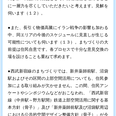
に一層力を尽くしていただきたいと考えます。見解を
伺います（１２）。
●また、長引く物価高騰にイラン戦争の影響も加わる
中、同エリアの今後のスケジュールに見直しが生じる
可能性についても伺います（１３）。まちづくりの大
前提は住民合意です。各プロセスで十分な意見交換の
場を設けることも重ねて求めます。
●西武新宿線のまちづくりでは、新井薬師前駅、沼袋
駅およびその区間の上部空間活用についても、住民参
加による取り組みが欠かせません。この間、住民アン
ケートやシンポジウムなどがおこなわれ、「西武新宿
線（中井駅～野方駅間）鉄道上部空間活用に関する基
本方針（骨子）」及び「新井薬師前駅及び沼袋駅周辺
における公共的空間デザイン整備方針（骨子）」が今