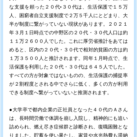
な支援を頼った２０代•３０代は、生活保護で１５万
人、困窮者自立支援制度で２万５千人にとどまり、大
半が制度に繋がっていない現状があります。２０２１
年３月１日時点での中野区の２０代・３０代人口は約
１１万２６００人でした。これに厚労省推計をあては
めると、区内の２０代・３０代で相対的貧困の方は約
１万３５００人と推計されます。同年１月時点で、生
活保護を利用した２０代・３０代は６４５人でした。
すべての方が対象ではないものの、生活保護の捕捉率
が２割程度とされる中でさらに低く、多くの方が利用
できる制度へ繋がっていないと推測されます。
●大学卒で都内企業の正社員となった４０代のＡさん
は、長時間労働で体調を崩し入院し、精神的にも追い
詰められ、燃え尽き症候群と診断され、復職困難とな
りました。貯蓄を使い果たし、家賃や水光熱費も滞納