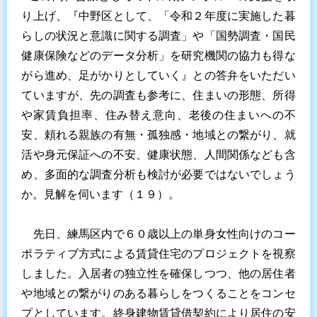
り上げ、『中野区として、「令和２年度に実施した暮
らしの状況と意識に関する調査」や「国勢調査・国民
健康保険などのデータ分析」を研究機関の協力も得な
がら進め、足がかりとしていく』との答弁をいただい
ていますが、先の調査も参考に、住まいの形態、所得
や家賃負担率、住み替え意向、老後の住まいへの不
安、頼れる親族の有無・孤独感・地域との繋がり、就
活や身元保証への不安、健康状態、人間関係なども含
め、多面的な調査分析も検討が必要ではないでしょう
か。見解を伺います（１９）。
先日、練馬区内で６０歳以上の単身女性向けのコー
ポラティブ方式による賃貸住宅のプロジェクトを視察
しました。入居者の独立性を確保しつつ、他の居住者
や地域との繋がりのある暮らしをつくることをコンセ
プとしています。終身建物賃貸借契約により居住の安