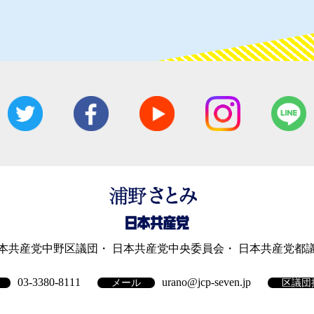
本共産党中野区議団
日本共産党中央委員会
日本共産党都
03-3380-8111
urano@jcp-seven.jp
メール
区議団