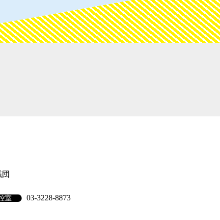
議団
03-3228-8873
控室