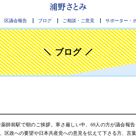
区議会報告
ブログ
ご相談・ご意見
サポーター・
ブログ
薬師前駅で朝のご挨拶。寒さ厳しい中、69人の方が議会報告
、区政への要望や日本共産党への意見を伝えて下さる方、言