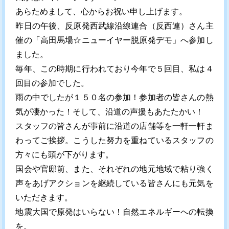
あらためまして、心からお祝い申し上げます。
昨日の午後、反原発西武線沿線連合（反西連）さん主
催の「高田馬場☆ニューイヤー脱原発デモ」へ参加し
ました。
毎年、この時期に行われており今年で５回目、私は４
回目の参加でした。
雨の中でしたが１５０名の参加！参加者の皆さんの熱
気が凄かった！そして、沿道の声援もあたたかい！
スタッフの皆さんが事前に沿道の店舗等を一軒一軒ま
わってご挨拶。こうした努力を重ねているスタッフの
方々にも頭が下がります。
国会や官邸前、また、それぞれの地元地域で粘り強く
声をあげアクションを継続している皆さんにも元気を
いただきます。
地震大国で原発はいらない！自然エネルギーへの転換
を。