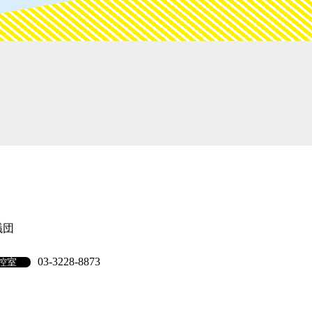
議団
03-3228-8873
控室