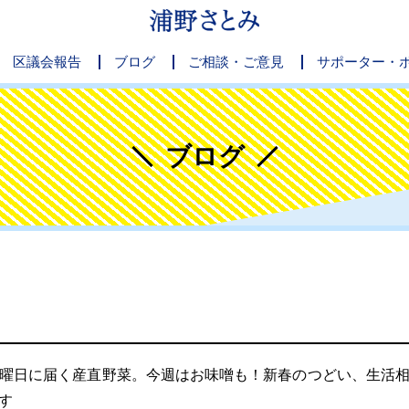
区議会報告
ブログ
ご相談・ご意見
サポーター・
ブログ
曜日に届く産直野菜。今週はお味噌も！新春のつどい、生活
す